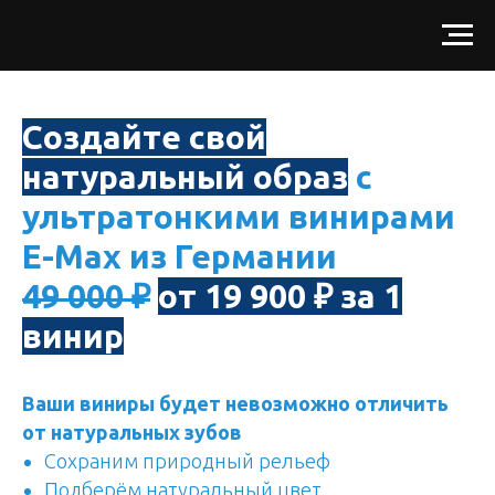
Создайте свой
натуральный образ
с
ультратонкими винирами
E-Max из Германии
49 000 ₽
от 19 900 ₽ за 1
винир
Ваши виниры будет невозможно отличить
от натуральных зубов
Cохраним природный рельеф
Подберём натуральный цвет